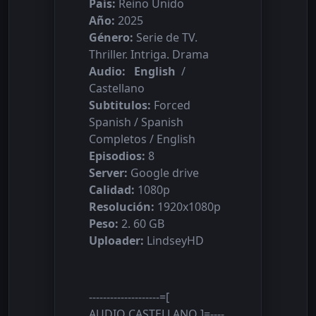
País:
Reino Unido
Año:
2025
Género:
Serie de TV.
Thriller. Intriga. Drama
Audio:
English
/
Castellano
Subtitulos:
Forced
Spanish / Spanish
Completos / English
Episodios:
8
Server:
Google drive
Calidad:
1080p
Resolución:
1920x1080p
Peso:
2. 60 GB
Uploader:
LindseyHD
--------------------=[
AUDIO CASTELLANO ]=----