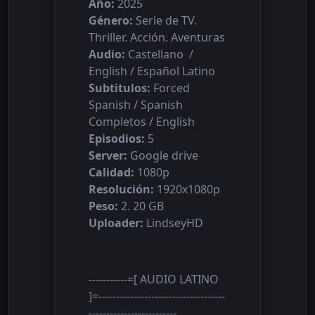
Año:
2025
Género:
Serie de TV.
Thriller. Acción. Aventuras
Audio:
Castellano /
English / Español Latino
Subtitulos:
Forced
Spanish / Spanish
Completos / English
Episodios:
5
Server:
Google drive
Calidad:
1080p
Resolución:
1920x1080p
Peso:
2. 20 GB
Uploader:
LindseyHD
-----------=[ AUDIO LATINO
]=------------------------------------
-------------------------